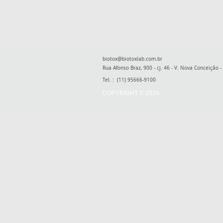
biotox@biotoxlab.com.br
Rua Afonso Braz, 900 - cj. 46 - V. Nova Conceição -
Tel. : (11) 95666-9100
COPYRIGHT © 2024